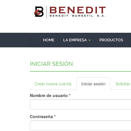
Pasar
al
contenido
principal
HOME
LA EMPRESA
PRODUCTOS
INICIAR SESIÓN
Solapas
Crear nueva cuenta
Iniciar sesión
(solapa
Solicita
principales
activa)
Nombre de usuario
*
Contraseña
*