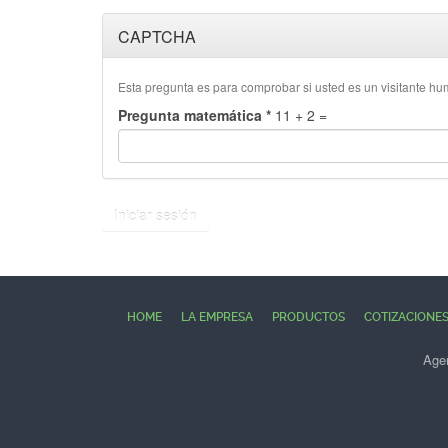
CAPTCHA
Esta pregunta es para comprobar si usted es un visitante h
Pregunta matemática
*
11 + 2 =
Iniciar sesión
HOME
LA EMPRESA
PRODUCTOS
COTIZACIONE
Agen