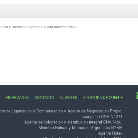
umano y prevenir envíos de spam automatizado.
S
NOVEDADES
CONTACTO
CLIENTES
APERTURA DE CUENTA
te de Liquidación y Compensación y Agente de Negociación Propio.
Inscripcion CNV N° 271
Agente de colocación y distribución integral CNV N°26.
Miembro Bolsas y Mercados Argentinos BYMA
Agente Rofex