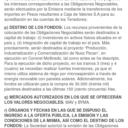
los intereses correspondientes a las Obligaciones Negociables,
serán efectuados por la Emisora mediante la transferencia de los
importes en Pesos resultantes a Caja de Valores S.A para su
acreditación en las cuentas de los Tenedores;
p) DESTINO DE LOS FONDOS:
Los recursos provenientes de la
colocación de las Obligaciones Negociables serán destinados a
capital de trabajo: (i) inversiones en activos físicos situados en el
país y, (ii) integración de capital de trabajo en el país. Más
precisamente, serán destinados al proyecto “Producción,
Industrialización y Comercialización de Nuez Pecan”, en
ejecución en Coronel Mollinedo, tal como antes se ha descripto.
Para la ejecución de dicho proyecto, en los tramos 3 (tres) y 4
(cuatro) se necesitan realizar fuertes inversiones, ya que el
mismo utiliza sistema de riego por microaspersión a través de
energía renovable con paneles solares. Adicionalmente, los
fondos se utilizarán para la compra de 30.000 (treinta mil)
plantines destinados a las últimas 150 (ciento cincuenta) Has.
q) MERCADOS AUTORIZADOS EN LOS QUE SE OFRECERÁN
LOS VALORES NEGOCIABLES:
MAV y BYMA.
r) ÓRGANOS Y FECHAS EN LAS QUE SE DISPUSO EL
INGRESO A LA OFERTA PÚBLICA, LA EMISIÓN Y LAS
CONDICIONES DE LA MISMA, ASÍ COMO EL DESTINO DE LOS
FONDOS:
La Sociedad autorizó la emisión de las Obligaciones