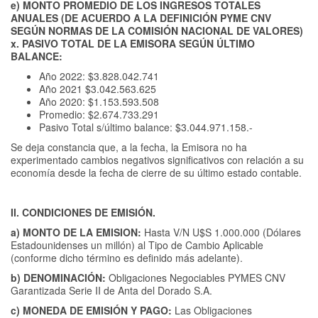
e) MONTO PROMEDIO DE LOS INGRESOS TOTALES
ANUALES (DE ACUERDO A LA DEFINICIÓN PYME CNV
SEGÚN NORMAS DE LA COMISIÓN NACIONAL DE VALORES)
x. PASIVO TOTAL DE LA EMISORA SEGÚN ÚLTIMO
BALANCE:
Año 2022: $3.828.042.741
Año 2021 $3.042.563.625
Año 2020: $1.153.593.508
Promedio: $2.674.733.291
Pasivo Total s/último balance: $3.044.971.158.-
Se deja constancia que, a la fecha, la Emisora no ha
experimentado cambios negativos significativos con relación a su
economía desde la fecha de cierre de su último estado contable.
II. CONDICIONES DE EMISIÓN.
a) MONTO DE LA EMISION:
Hasta V/N U$S 1.000.000 (Dólares
Estadounidenses un millón) al Tipo de Cambio Aplicable
(conforme dicho término es definido más adelante).
b) DENOMINACIÓN:
Obligaciones Negociables PYMES CNV
Garantizada Serie II de Anta del Dorado S.A.
c) MONEDA DE EMISIÓN Y PAGO:
Las Obligaciones