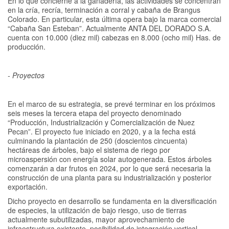
En lo que concierne a la ganadería, las actividades se concentran
en la cría, recría, terminación a corral y cabaña de Brangus
Colorado. En particular, esta última opera bajo la marca comercial
“Cabaña San Esteban”. Actualmente ANTA DEL DORADO S.A.
cuenta con 10.000 (diez mil) cabezas en 8.000 (ocho mil) Has. de
producción.
- Proyectos
En el marco de su estrategia, se prevé terminar en los próximos
seis meses la tercera etapa del proyecto denominado
“Producción, Industrialización y Comercialización de Nuez
Pecan”. El proyecto fue iniciado en 2020, y a la fecha está
culminando la plantación de 250 (doscientos cincuenta)
hectáreas de árboles, bajo el sistema de riego por
microaspersión con energía solar autogenerada. Estos árboles
comenzarán a dar frutos en 2024, por lo que será necesaria la
construcción de una planta para su industrialización y posterior
exportación.
Dicho proyecto en desarrollo se fundamenta en la diversificación
de especies, la utilización de bajo riesgo, uso de tierras
actualmente subutilizadas, mayor aprovechamiento de
infraestructura existente, posibilidad de integración vertical,