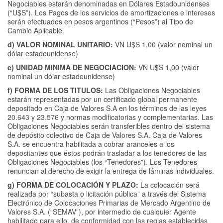
Negociables estarán denominadas en Dólares Estadounidenses
(“U$S”). Los Pagos de los servicios de amortizaciones e intereses
serán efectuados en pesos argentinos (“Pesos”) al Tipo de
Cambio Aplicable.
d) VALOR NOMINAL UNITARIO:
VN U$S 1,00 (valor nominal un
dólar estadounidense)
e) UNIDAD MINIMA DE NEGOCIACION:
VN U$S 1,00 (valor
nominal un dólar estadounidense)
f) FORMA DE LOS TITULOS:
Las Obligaciones Negociables
estarán representadas por un certificado global permanente
depositado en Caja de Valores S.A en los términos de las leyes
20.643 y 23.576 y normas modificatorias y complementarias. Las
Obligaciones Negociables serán transferibles dentro del sistema
de depósito colectivo de Caja de Valores S.A. Caja de Valores
S.A. se encuentra habilitada a cobrar aranceles a los
depositantes que éstos podrán trasladar a los tenedores de las
Obligaciones Negociables (los “Tenedores”). Los Tenedores
renuncian al derecho de exigir la entrega de láminas individuales.
g) FORMA DE COLOCACIÓN Y PLAZO:
La colocación será
realizada por “subasta o licitación pública” a través del Sistema
Electrónico de Colocaciones Primarias de Mercado Argentino de
Valores S.A. (“SEMAV”), por intermedio de cualquier Agente
habilitado para ello, de conformidad con las reglas establecidas