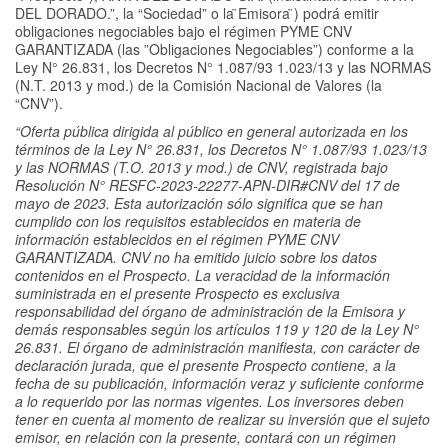
DEL DORADO.”, la “Sociedad” o la ̈Emisora ̈) podrá emitir
obligaciones negociables bajo el régimen PYME CNV
GARANTIZADA (las ”Obligaciones Negociables”) conforme a la
Ley N° 26.831, los Decretos N° 1.087/93 1.023/13 y las NORMAS
(N.T. 2013 y mod.) de la Comisión Nacional de Valores (la
“CNV”).
“Oferta pública dirigida al público en general autorizada en los
términos de la Ley N° 26.831, los Decretos N° 1.087/93 1.023/13
y las NORMAS (T.O. 2013 y mod.) de CNV, registrada bajo
Resolución N° RESFC-2023-22277-APN-DIR#CNV del 17 de
mayo de 2023. Esta autorización sólo significa que se han
cumplido con los requisitos establecidos en materia de
información establecidos en el régimen PYME CNV
GARANTIZADA. CNV no ha emitido juicio sobre los datos
contenidos en el Prospecto. La veracidad de la información
suministrada en el presente Prospecto es exclusiva
responsabilidad del órgano de administración de la Emisora y
demás responsables según los artículos 119 y 120 de la Ley N°
26.831. El órgano de administración manifiesta, con carácter de
declaración jurada, que el presente Prospecto contiene, a la
fecha de su publicación, información veraz y suficiente conforme
a lo requerido por las normas vigentes. Los inversores deben
tener en cuenta al momento de realizar su inversión que el sujeto
emisor, en relación con la presente, contará con un régimen