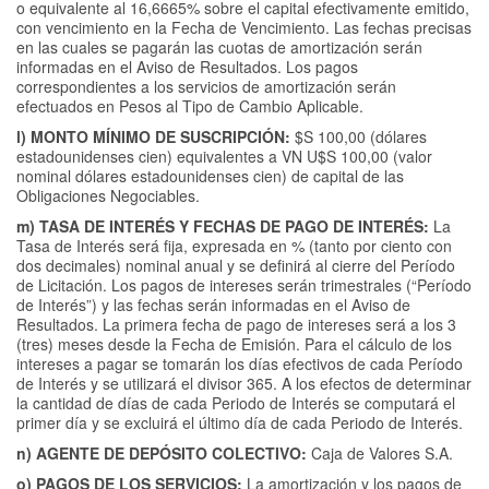
o equivalente al 16,6665% sobre el capital efectivamente emitido,
con vencimiento en la Fecha de Vencimiento. Las fechas precisas
en las cuales se pagarán las cuotas de amortización serán
informadas en el Aviso de Resultados. Los pagos
correspondientes a los servicios de amortización serán
efectuados en Pesos al Tipo de Cambio Aplicable.
l) MONTO MÍNIMO DE SUSCRIPCIÓN:
$S 100,00 (dólares
estadounidenses cien) equivalentes a VN U$S 100,00 (valor
nominal dólares estadounidenses cien) de capital de las
Obligaciones Negociables.
m) TASA DE INTERÉS Y FECHAS DE PAGO DE INTERÉS:
La
Tasa de Interés será fija, expresada en % (tanto por ciento con
dos decimales) nominal anual y se definirá al cierre del Período
de Licitación. Los pagos de intereses serán trimestrales (“Período
de Interés”) y las fechas serán informadas en el Aviso de
Resultados. La primera fecha de pago de intereses será a los 3
(tres) meses desde la Fecha de Emisión. Para el cálculo de los
intereses a pagar se tomarán los días efectivos de cada Período
de Interés y se utilizará el divisor 365. A los efectos de determinar
la cantidad de días de cada Periodo de Interés se computará el
primer día y se excluirá el último día de cada Periodo de Interés.
n) AGENTE DE DEPÓSITO COLECTIVO:
Caja de Valores S.A.
o) PAGOS DE LOS SERVICIOS:
La amortización y los pagos de