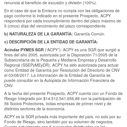
renuncia al beneficio de excusión y división (100%).
En el caso de que la Emisora no cumpla con las obligaciones de
pago conforme lo indicado en el presente Prospecto, ACPY
responderá por cada incumplimiento dentro del plazo máximo de
5 (cinco) días del vencimiento del plazo correspondiente.
b) NATURALEZA DE LA GARANTÍA:
Garantía Común.
c) DESCRIPCIÓN DE LA ENTIDAD DE GARANTÍA:
Acindar PYMES SGR
(“ACPY”): ACPY es una SGR que surgió a
fines del año 2005, autorizada por la Disposición 71/2005 de la
Subsecretaría de la Pequeña y Mediana Empresa y Desarrollo
Regional (SSEPyMEyDR). ACPY ha sido autorizada para actuar
como Entidad de Garantía por Resolución del Directorio de CNV
el 03/08/2017. La información de la Entidad de Garantía se
puede consultar en la Autopista de Información Financiera de
CNV.
A la fecha del presente Prospecto, ACPY cuenta con un Fondo de
Riesgo Integrado por $14.512.541.656,88 con la participación de
56 Socios Protectores, todas empresas de primer nivel y de
distintos sectores de la economía.
ACPY es la SGR privada más importante del país, no solo por su
Fondo de Riesgo, sino también por su volumen de negocios.
Cuenta actualmente con 6 sucursales distribuidas en las