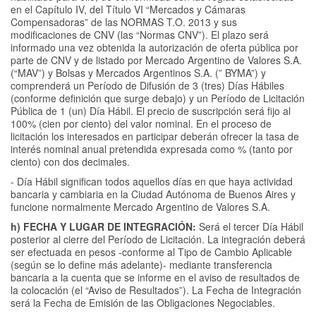
en el Capítulo IV, del Título VI “Mercados y Cámaras
Compensadoras” de las NORMAS T.O. 2013 y sus
modificaciones de CNV (las “Normas CNV”). El plazo será
informado una vez obtenida la autorización de oferta pública por
parte de CNV y de listado por Mercado Argentino de Valores S.A.
(“MAV”) y Bolsas y Mercados Argentinos S.A. (” BYMA”) y
comprenderá un Período de Difusión de 3 (tres) Días Hábiles
(conforme definición que surge debajo) y un Período de Licitación
Pública de 1 (un) Día Hábil. El precio de suscripción será fijo al
100% (cien por ciento) del valor nominal. En el proceso de
licitación los interesados en participar deberán ofrecer la tasa de
interés nominal anual pretendida expresada como % (tanto por
ciento) con dos decimales.
- Día Hábil significan todos aquellos días en que haya actividad
bancaria y cambiaria en la Ciudad Autónoma de Buenos Aires y
funcione normalmente Mercado Argentino de Valores S.A.
h) FECHA Y LUGAR DE INTEGRACIÓN:
Será el tercer Día Hábil
posterior al cierre del Período de Licitación. La integración deberá
ser efectuada en pesos -conforme al Tipo de Cambio Aplicable
(según se lo define más adelante)- mediante transferencia
bancaria a la cuenta que se informe en el aviso de resultados de
la colocación (el “Aviso de Resultados”). La Fecha de Integración
será la Fecha de Emisión de las Obligaciones Negociables.