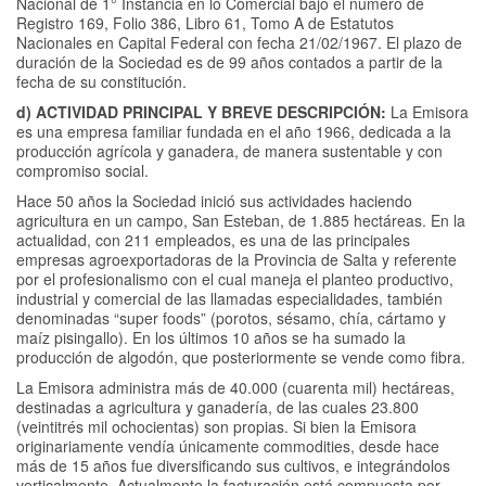
Nacional de 1° Instancia en lo Comercial bajo el número de
Registro 169, Folio 386, Libro 61, Tomo A de Estatutos
Nacionales en Capital Federal con fecha 21/02/1967. El plazo de
duración de la Sociedad es de 99 años contados a partir de la
fecha de su constitución.
d) ACTIVIDAD PRINCIPAL Y BREVE DESCRIPCIÓN:
La Emisora
es una empresa familiar fundada en el año 1966, dedicada a la
producción agrícola y ganadera, de manera sustentable y con
compromiso social.
Hace 50 años la Sociedad inició sus actividades haciendo
agricultura en un campo, San Esteban, de 1.885 hectáreas. En la
actualidad, con 211 empleados, es una de las principales
empresas agroexportadoras de la Provincia de Salta y referente
por el profesionalismo con el cual maneja el planteo productivo,
industrial y comercial de las llamadas especialidades, también
denominadas “super foods” (porotos, sésamo, chía, cártamo y
maíz pisingallo). En los últimos 10 años se ha sumado la
producción de algodón, que posteriormente se vende como fibra.
La Emisora administra más de 40.000 (cuarenta mil) hectáreas,
destinadas a agricultura y ganadería, de las cuales 23.800
(veintitrés mil ochocientas) son propias. Si bien la Emisora
originariamente vendía únicamente commodities, desde hace
más de 15 años fue diversificando sus cultivos, e integrándolos
verticalmente. Actualmente la facturación está compuesta por