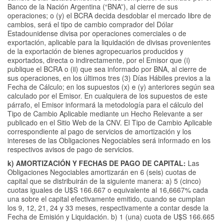
Banco de la Nación Argentina (“BNA”), al cierre de sus
operaciones; o (y) el BCRA decida desdoblar el mercado libre de
cambios, será el tipo de cambio comprador del Dólar
Estadounidense divisa por operaciones comerciales o de
exportación, aplicable para la liquidación de divisas provenientes
de la exportación de bienes agropecuarios producidos y
exportados, directa o indirectamente, por el Emisor que (i)
publique el BCRA o (ii) que sea informado por BNA, al cierre de
sus operaciones, en los últimos tres (3) Días Hábiles previos a la
Fecha de Cálculo; en los supuestos (x) e (y) anteriores según sea
calculado por el Emisor. En cualquiera de los supuestos de este
párrafo, el Emisor informará la metodología para el cálculo del
Tipo de Cambio Aplicable mediante un Hecho Relevante a ser
publicado en el Sitio Web de la CNV. El Tipo de Cambio Aplicable
correspondiente al pago de servicios de amortización y los
intereses de las Obligaciones Negociables será informado en los
respectivos avisos de pago de servicios.
k) AMORTIZACIÓN Y FECHAS DE PAGO DE CAPITAL:
Las
Obligaciones Negociables amortizarán en 6 (seis) cuotas de
capital que se distribuirán de la siguiente manera: a) 5 (cinco)
cuotas iguales de U$S 166.667 o equivalente al 16,6667% cada
una sobre el capital efectivamente emitido, cuando se cumplan
los 9, 12, 21, 24 y 33 meses, respectivamente a contar desde la
Fecha de Emisión y Liquidación. b) 1 (una) cuota de U$S 166.665