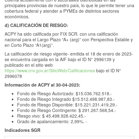
principales provincias de nuestro país, lo que le permite tener una
cobertura federal y atender a PYMEs de distintos sectores
económicos.
d) CALIFICACIÓN DE RIESGO:
ACPY ha sido calificada por FIX SCR. con una calificación
nacional para el Largo Plazo “A+ (arg)” con Perspectiva Estable y
en Corto Plazo “A1(arg)”.
La calificación de riesgo vigente- emitida el 18 de enero de 2023-
se encuentra cargada en la AIF bajo el ID N° 2996139 y
publicado en el sitio web
https://www.cnv.gov.ar/SitioWeb/Calificaciones
bajo el ID N°
2996078
Información de ACPY al 30-04-2023:
Fondo de Riesgo Autorizado: $15.036.762.518.-
Fondo de Riesgo Integrado $15.512.498.987,83.-
Fondo de Riesgo Disponible: $15.221.231.419,29.-
Fondo de Riesgo Contingente: $ 291.267.568,54.-
Riesgo vivo: $ 45.498.928.422,45.-
Grado de apalancamiento: 2,99%. -
Indicadores SGR