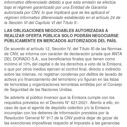
informativo diferenciado debido a que esta emisión se efectúa
bajo el régimen garantizado por una Entidad de Garantía
autorizada por CNV, lo que implicará que se les aplicará el
régimen informativo diferenciado establecido en el artículo 24 de
la Sección VI del Capítulo VI del Título II.-
LAS OBLIGACIONES NEGOCIABLES AUTORIZADAS A
REALIZAR OFERTA PÚBLICA SOLO PODRÁN NEGOCIARSE
PÚBLICAMENTE EN MERCADOS AUTORIZADOS DEL PAÍS.
De acuerdo al artículo 12, Sección IV, del Título XI de las Normas
de CNV, se informa con carácter de declaración jurada que ANTA
DEL DORADO S.A., sus beneficiarios finales que tienen como
mínimo el 10% del capital o de los derechos a voto de la Emisora,
o que por otros medios ejercen el control final, directo o indirecto
sobre las mismas, no registran condenas por delitos de lavado de
activos y/o financiamiento del terrorismo y/o figuran en las listas
de terroristas y organizaciones terroristas emitidas por el Consejo
de Seguridad de las Naciones Unidas.
Se advierte al público inversor que la Emisora cumple con los
requisitos previstos en el Decreto N° 621/2021. Atento a ello, en
caso de que el agente de depósito colectivo y/o la Emisora
incumplan con los deberes de información previstos por la
Resolución General N° 917 de la CNV podría dejar de gozar de
las exenciones impositivas respecto al impuesto a las ganancias