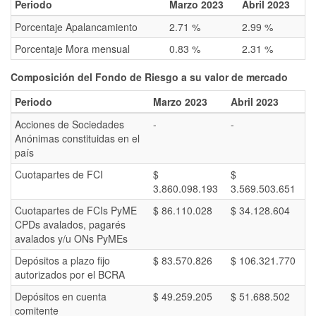
Periodo
Marzo 2023
Abril 2023
Porcentaje Apalancamiento
2.71 %
2.99 %
Porcentaje Mora mensual
0.83 %
2.31 %
Composición del Fondo de Riesgo a su valor de mercado
Periodo
Marzo 2023
Abril 2023
Acciones de Sociedades
-
-
Anónimas constituidas en el
país
Cuotapartes de FCI
$
$
3.860.098.193
3.569.503.651
Cuotapartes de FCIs PyME
$ 86.110.028
$ 34.128.604
CPDs avalados, pagarés
avalados y/u ONs PyMEs
Depósitos a plazo fijo
$ 83.570.826
$ 106.321.770
autorizados por el BCRA
Depósitos en cuenta
$ 49.259.205
$ 51.688.502
comitente