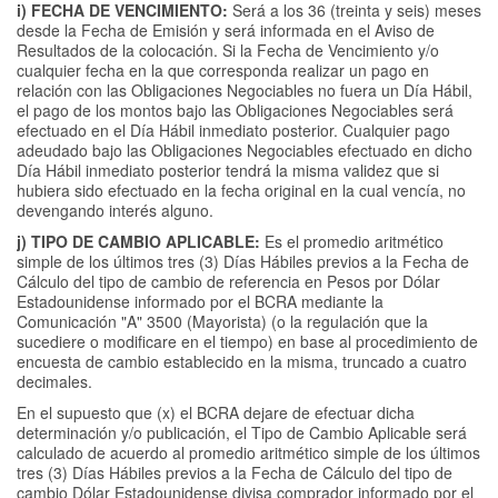
i) FECHA DE VENCIMIENTO:
Será a los 36 (treinta y seis) meses
desde la Fecha de Emisión y será informada en el Aviso de
Resultados de la colocación. Si la Fecha de Vencimiento y/o
cualquier fecha en la que corresponda realizar un pago en
relación con las Obligaciones Negociables no fuera un Día Hábil,
el pago de los montos bajo las Obligaciones Negociables será
efectuado en el Día Hábil inmediato posterior. Cualquier pago
adeudado bajo las Obligaciones Negociables efectuado en dicho
Día Hábil inmediato posterior tendrá la misma validez que si
hubiera sido efectuado en la fecha original en la cual vencía, no
devengando interés alguno.
j) TIPO DE CAMBIO APLICABLE:
Es el promedio aritmético
simple de los últimos tres (3) Días Hábiles previos a la Fecha de
Cálculo del tipo de cambio de referencia en Pesos por Dólar
Estadounidense informado por el BCRA mediante la
Comunicación "A" 3500 (Mayorista) (o la regulación que la
sucediere o modificare en el tiempo) en base al procedimiento de
encuesta de cambio establecido en la misma, truncado a cuatro
decimales.
En el supuesto que (x) el BCRA dejare de efectuar dicha
determinación y/o publicación, el Tipo de Cambio Aplicable será
calculado de acuerdo al promedio aritmético simple de los últimos
tres (3) Días Hábiles previos a la Fecha de Cálculo del tipo de
cambio Dólar Estadounidense divisa comprador informado por el