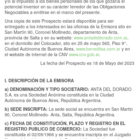
y/o al impuesto a los bienes personales de los que gozaría el
potencial inversor en su carácter tenedor de las Obligaciones
Negociables a emitirse en el marco del presente.
Una copia de este Prospecto estará disponible para ser
entregado a los interesados en las oficinas de la Emisora sito en
San Martín 90, Coronel Mollinedo, departamento de Anta,
provincia de Salta y en su website:
www.antadeldorado.com.ar
,
en el domicilio del Colocador, sito en 25 de mayo 565, Piso 9°,
Ciudad Autónoma de Buenos Aires,
www.beneditsa.com.ar
y en
el website de internet de la CNV
www.cnv.gob.ar
.
La fecha del Prospecto es 18 de Mayo del 2023
I. DESCRIPCIÓN DE LA EMISORA
a) DENOMINACIÓN Y TIPO SOCIETARIO:
ANTA DEL DORADO
S.A. es una Sociedad Anónima constituida en la Ciudad
Autónoma de Buenos Aires, República Argentina.
b) SEDE INSCRIPTA:
La sede social se encuentra en San Martin
90, Coronel Mollinedo- Anta, Salta, República Argentina.
c) FECHA DE CONSTITUCIÓN, PLAZO Y REGISTRO EN EL
REGISTRO PUBLICO DE COMERCIO:
La Sociedad fue
constituida el 02/09/1966 y se encuentra inscripta en el Juzgado