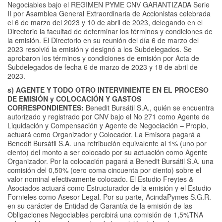
Negociables bajo el REGIMEN PYME CNV GARANTIZADA Serie
II por Asamblea General Extraordinaria de Accionistas celebrada
el 6 de marzo del 2023 y 10 de abril de 2023, delegando en el
Directorio la facultad de determinar los términos y condiciones de
la emisión. El Directorio en su reunión del día 6 de marzo del
2023 resolvió la emisión y designó a los Subdelegados. Se
aprobaron los términos y condiciones de emisión por Acta de
Subdelegados de fecha 6 de marzo de 2023 y 18 de abril de
2023.
s) AGENTE Y TODO OTRO INTERVINIENTE EN EL PROCESO
DE EMISIÓN y COLOCACIÓN Y GASTOS
CORRESPONDIENTES:
Benedit Bursátil S.A., quién se encuentra
autorizado y registrado por CNV bajo el No 271 como Agente de
Liquidación y Compensación y Agente de Negociación – Propio,
actuará como Organizador y Colocador. La Emisora pagará a
Benedit Bursátil S.A. una retribución equivalente al 1% (uno por
ciento) del monto a ser colocado por su actuación como Agente
Organizador. Por la colocación pagará a Benedit Bursátil S.A. una
comisión del 0,50% (cero coma cincuenta por ciento) sobre el
valor nominal efectivamente colocado. El Estudio Freytes &
Asociados actuará como Estructurador de la emisión y el Estudio
Fornieles como Asesor Legal. Por su parte, AcindaPymes S.G.R.
en su carácter de Entidad de Garantía de la emisión de las
Obligaciones Negociables percibirá una comisión de 1,5%TNA